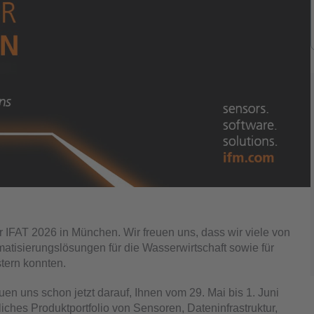
er IFAT 2026 in München. Wir freuen uns, dass wir viele von
tisierungslösungen für die Wasserwirtschaft sowie für
tern konnten.
en uns schon jetzt darauf, Ihnen vom 29. Mai bis 1. Juni
ches Produktportfolio von Sensoren, Dateninfrastruktur,