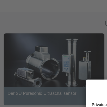
Der SU Puresonic-Ultraschallsensor