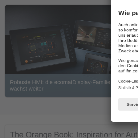
Robuste HMI: die ecomatDisplay-Familie
wächst weiter
The Orange Book: Inspiration for Au