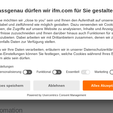
O3M AI – Kamera mit KI-
Personenerkennung
tomation