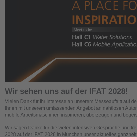
Wir sehen uns auf der IFAT 2028!
Vielen Dank für Ihr Interesse an unserem Messeauftritt auf d
Ihnen mit unserem umfassenden Angebot an nahtlosen Automa
mobile Arbeitsmaschinen inspirieren, überzeugen und begeis
Wir sagen Danke für die vielen intensiven Gespräche und freu
2028 auf der IFAT 2028 in München unser aktuelles ganzheitli