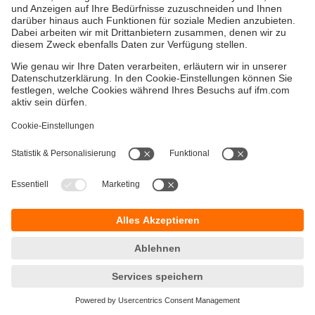
Versandkosten
AGB
Gewährleistung
Barrierefreiheit
Warenrücklieferungen
Impressum
Kontakt
Datenschutz
Standorte (EN)
Responsible Disclosure
Cookies
ifm electronic gmbh
Friedrichstraße 1
45128 Essen
Hotline 0800 / 16 16 16 4
E-Mail
info@ifm.com
© ifm electronic gmbh
2026
Verwandte Themen:
Sensoren
Abstandssensoren Bauform O5 mit Display
Abstandssensoren Bauform O1D