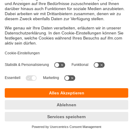
Versandkosten
AGB
Gewährleistung
Barrierefreiheit
Warenrücklieferungen
Impressum
Kontakt
Datenschutz
Standorte (EN)
Responsible Disclosure
Cookies
ifm electronic gmbh
Friedrichstraße 1
45128 Essen
Hotline 0800 / 16 16 16 4
E-Mail
info@ifm.com
© ifm electronic gmbh
2026
Verwandte Themen:
Sensoren
Abstandssensoren Bauform O5 mit Display
Abstandssensoren Bauform O1D