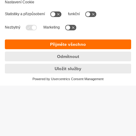
Udržitelnost
Zásady ochrany osobních údajů
Obchodní podmínky
Přístupnost
Záruční podmínky
Responsible Disclosure
Lokality (EN)
Cookies
ifm electronic, spol. s r.o.
GreenLine Kačerov
Jihlavská 1558/21
140 00 Praha 4 – Michle
Tel.
+420 267 990 211
email
info.cz@ifm.com
© ifm electronic gmbh