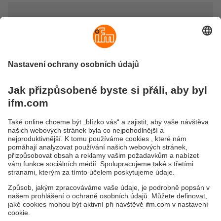
Osvětlení a signalizace
Objevte výběr vysoce kvalitní osvětlovacích a
signalizačních technologií společnosti ifm – od speciálních
osvětlovacích jednotek pro kamerové senzory po
signalizační světla a moderní LED pásky pro osvětlování a
signalizaci.
Mezi naše inovativní produkty se řadí výkonná signalizační
světla, přesné osvětlování kamerových senzorů a flexibilní
LED technologii pro náročné aplikace v oblasti
automatizace.