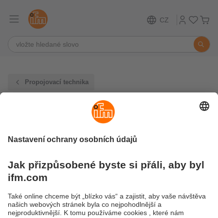
CZ
Propojovací technika
Y-spojovací kabely
Odolné vůči olejům a chladícím kapalinám
Díky vysokému stupni krytí jsou senzory vhodné
pro použití v náročných průmyslových
podmínkách
Vizuální a hmatové označení portů