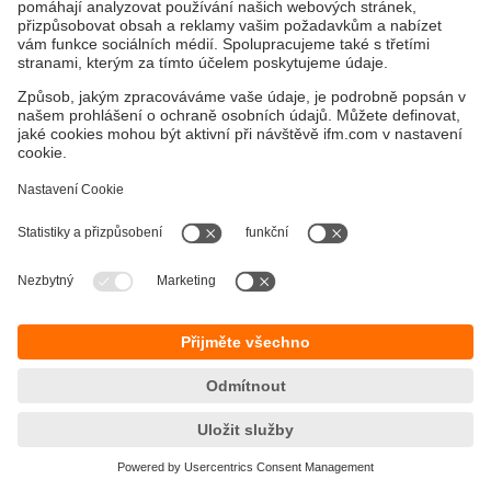
Udržitelnost
Zásady ochrany osobních údajů
Obchodní podmínky
Přístupnost
Záruční podmínky
Responsible Disclosure
Lokality (EN)
Cookies
ifm electronic, spol. s r.o.
GreenLine Kačerov
Jihlavská 1558/21
140 00 Praha 4 – Michle
Tel.
+420 267 990 211
email
info.cz@ifm.com
© ifm electronic gmbh
2026