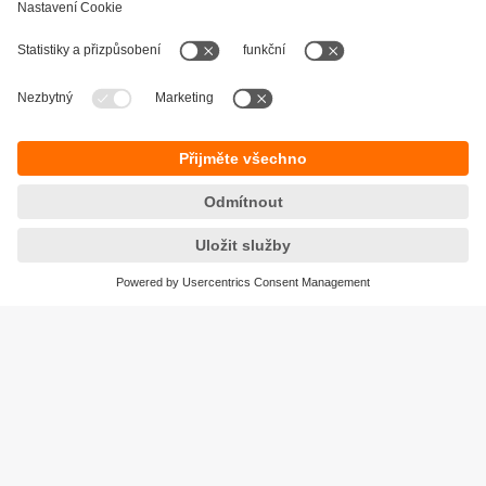
Udržitelnost
Zásady ochrany osobních údajů
Obchodní podmínky
Přístupnost
Záruční podmínky
Responsible Disclosure
Lokality (EN)
Cookies
ifm electronic, spol. s r.o.
GreenLine Kačerov
Jihlavská 1558/21
140 00 Praha 4 – Michle
Tel.
+420 267 990 211
email
info.cz@ifm.com
© ifm electronic gmbh