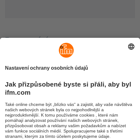
Provozování
Osvětlení