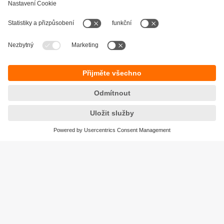
Udržitelnost
Zásady ochrany osobních údajů
Obchodní podmínky
Přístupnost
Záruční podmínky
Responsible Disclosure
Lokality (EN)
Cookies
ifm electronic, spol. s r.o.
GreenLine Kačerov
Jihlavská 1558/21
140 00 Praha 4 – Michle
Tel.
+420 267 990 211
email
info.cz@ifm.com
© ifm electronic gmbh