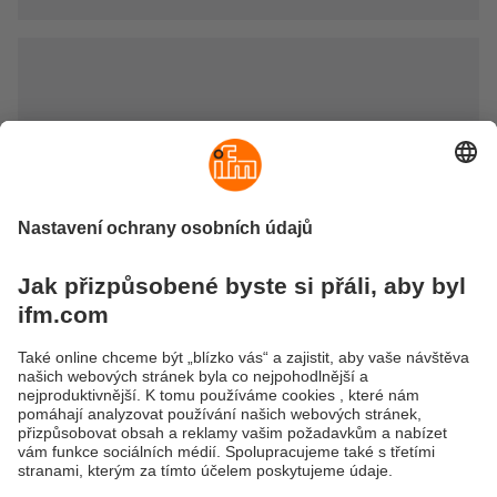
Senzory pro válce
Senzory pro válce slouží ke zjištění polohy pístu v
pneumatických válcích. Jsou montovány přímo na válec.