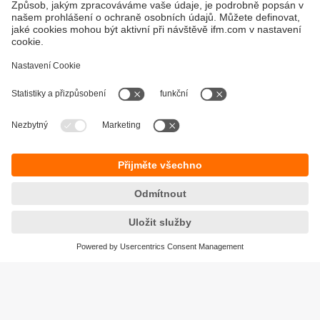
Skrz pouzdro válce, které je z materiálu, který nelze
zmagnetizovat (například z hliníku, mosazi nebo nerezové
oceli), rozeznají na pístu upevněný kroužkový magnet. Lze
je upevnit téměř na jakýkoliv válec s T-drážkou, C-drážkou,
čistý válec, na válec s profilovým svorníkem či na válec s
trapezoidní drážkou.
Udržitelnost
Zásady ochrany osobních údajů
Obchodní podmínky
Přístupnost
Záruční podmínky
Responsible Disclosure
Lokality (EN)
Cookies
ifm electronic, spol. s r.o.
GreenLine Kačerov
Jihlavská 1558/21
140 00 Praha 4 – Michle
Tel.
+420 267 990 211