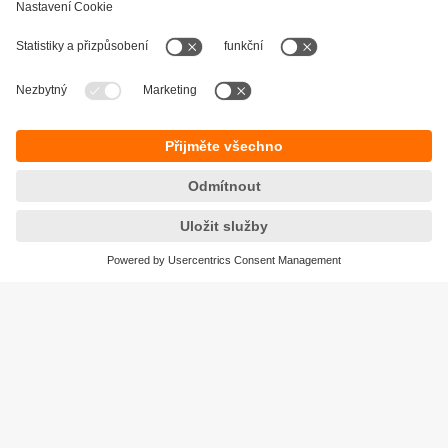
Udržitelnost
Zásady ochrany osobních údajů
Obchodní podmínky
Přístupnost
Záruční podmínky
Responsible Disclosure
Lokality (EN)
Cookies
ifm electronic, spol. s r.o.
GreenLine Kačerov
Jihlavská 1558/21
140 00 Praha 4 – Michle
Tel.
+420 267 990 211
email
info.cz@ifm.com
© ifm electronic gmbh