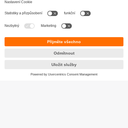
Udržitelnost
Zásady ochrany osobních údajů
Obchodní podmínky
Přístupnost
Záruční podmínky
Responsible Disclosure
Lokality (EN)
Cookies
ifm electronic, spol. s r.o.
GreenLine Kačerov
Jihlavská 1558/21
140 00 Praha 4 – Michle
Tel.
+420 267 990 211
email
info.cz@ifm.com
© ifm electronic gmbh