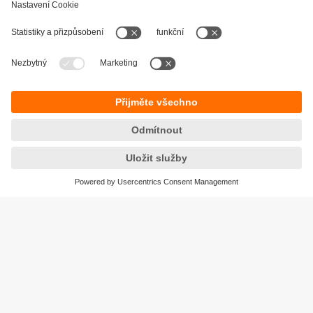
Udržitelnost
Zásady ochrany osobních údajů
Obchodní podmínky
Přístupnost
Záruční podmínky
Responsible Disclosure
Lokality (EN)
Cookies
ifm electronic, spol. s r.o.
GreenLine Kačerov
Jihlavská 1558/21
140 00 Praha 4 – Michle
Tel.
+420 267 990 211
email
info.cz@ifm.com
© ifm electronic gmbh