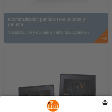
ecomatDisplay: pantalla HMI potente y
robusta
Visualización y manejo en entornos agresivos