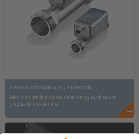
Sensor ultrasónico SU Puresonic
Medición precisa de caudales de agua ultrapura
y agua de uso general