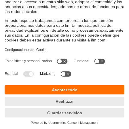
Sostenibilidad
Política de privacidad
Condiciones generales de venta
Accesibilidad
Política de garantía
Responsible Disclosure
Sedes (EN)
Cookies
ifm electronic SpA
Avenida Los Leones 439,
Providencia
Santiago, Chile
Teléfono
+56-2-32239282
email
info.cl@ifm.com
© ifm electronic gmbh
2026