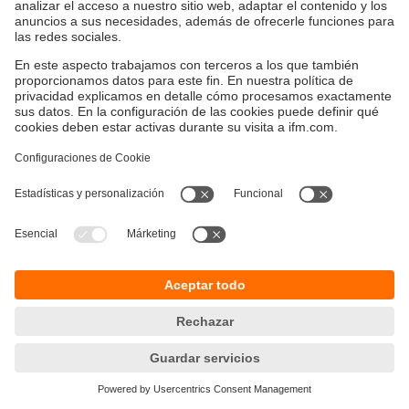
Sostenibilidad
Política de privacidad
Condiciones generales de venta
Accesibilidad
Política de garantía
Responsible Disclosure
Sedes (EN)
Cookies
ifm electronic SpA
Avenida Los Leones 439,
Providencia
Santiago, Chile
Teléfono
+56-2-32239282
email
info.cl@ifm.com
© ifm electronic gmbh
2026