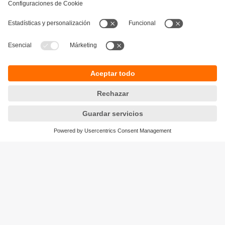
Sostenibilidad
Política de privacidad
Condiciones generales de venta
Accesibilidad
Política de garantía
Responsible Disclosure
Sedes (EN)
Cookies
ifm electronic SpA
Avenida Los Leones 439,
Providencia
Santiago, Chile
Teléfono
+56-2-32239282
email
info.cl@ifm.com
© ifm electronic gmbh