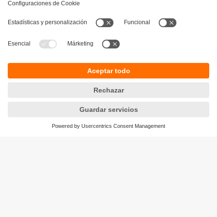
Sostenibilidad
Política de privacidad
Condiciones generales de venta
Accesibilidad
Política de garantía
Responsible Disclosure
Sedes (EN)
Cookies
ifm electronic SpA
Avenida Los Leones 439,
Providencia
Santiago, Chile
Teléfono
+56-2-32239282
email
info.cl@ifm.com
© ifm electronic gmbh