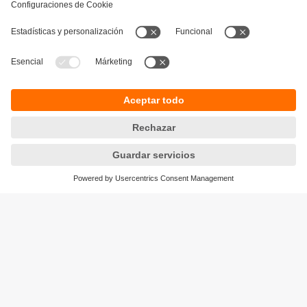
Sostenibilidad
Política de privacidad
Condiciones generales de venta
Accesibilidad
Política de garantía
Responsible Disclosure
Sedes (EN)
Cookies
ifm electronic SpA
Avenida Los Leones 439,
Providencia
Santiago, Chile
Teléfono
+56-2-32239282
email
info.cl@ifm.com
© ifm electronic gmbh