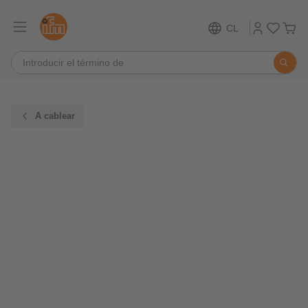
CL
A cablear