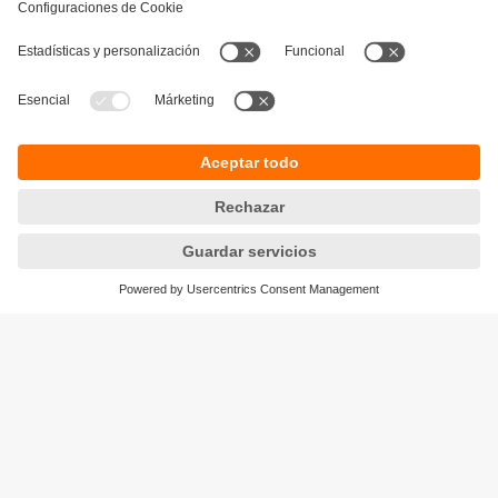
Sostenibilidad
Política de privacidad
Condiciones generales de venta
Accesibilidad
Política de garantía
Responsible Disclosure
Sedes (EN)
Cookies
ifm electronic SpA
Avenida Los Leones 439,
Providencia
Santiago, Chile
Teléfono
+56-2-32239282
email
info.cl@ifm.com
© ifm electronic gmbh