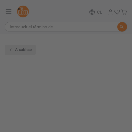
CL
A cablear