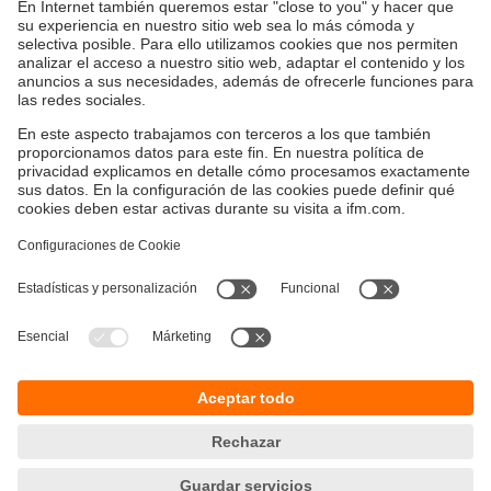
sistemas de bus, IO-Link no requiere ninguna
configuración ni direccionamiento, lo cual facilita la puesta
en marcha. La elevada resistencia CEM, el amplio rango
de temperatura, el alto grado de protección y la robusta
carcasa permiten su utilización en entornos industriales
agresivos.
Sostenibilidad
Política de privacidad
Condiciones generales de venta
Accesibilidad
Política de garantía
Responsible Disclosure
Sedes (EN)
Cookies
ifm electronic SpA
Avenida Los Leones 439,
Providencia
Santiago, Chile
Teléfono
+56-2-32239282