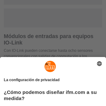
Módulos de entradas para equipos
IO-Link
Con IO-Link pueden conectarse hasta ocho sensores
convencionales con salidas de conmutación a los
módulos de campo. Las señales se transmiten a través de
un solo cable M12 no apantallado a un maestro IO-Link
cualquiera o a un PLC. Ello permite reducir el cableado
drásticamente, ya que el conexionado paralelo
convencional desde cada sensor hasta el controlador ya
no es necesario. De este modo, el usuario se ahorra un
buen número de bornes, cajas de distribución, tarjetas de
entrada y salida y marañas de cables. Al contrario que los