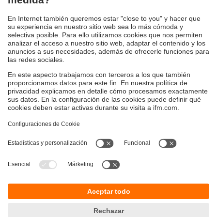
Robusta carcasa metálica para una fijación
segura
Sostenibilidad
Política de privacidad
Condiciones generales de venta
Accesibilidad
Política de garantía
Responsible Disclosure
Sedes (EN)
Cookies
ifm electronic SpA
Avenida Los Leones 439,
Providencia
Santiago, Chile