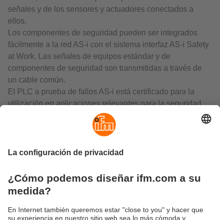
señales y de los sensores y actuadores conectados a
ellos.
Los componentes de seguridad pueden ser integrados
fácilmente a la red AS-i con el sistema interfaz AS-i Safety
at Work. Las señales de equipos estándar y de
componentes de seguridad son transmitidas a través de
un cable común.
El PLC a prueba de fallos AS-i está certificado para la
utilización en aplicaciones relevantes para la seguridad
hasta SIL3, PL e.
Los monitores de seguridad AS-i se utilizan en un sistema
AS-i para supervisar equipos de protección. Estos
supervisan las secuencias de código que deben
transmitirse en la red AS-i. En caso de divergencias en el
telegrama o de tiempos rebasados, el monitor activa el
estado seguro en la instalación.
Los módulos AS-i de seguridad registran con fiabilidad
estados de conmutación relevantes para la seguridad, p.