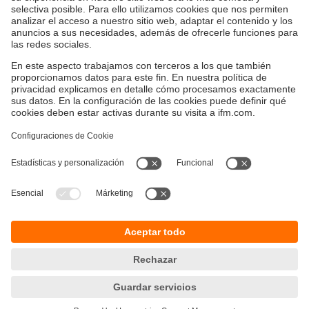
ej., en pulsadores de PARADA DE EMERGENCIA de 1 o
2 canales, detectores de posición o contactos en puerta.
Con el nuevo módulo de entrada de seguridad se pueden
integrar en el sistema AS-i componentes relevantes para
la seguridad sin interfaz AS-i integrada.
Sostenibilidad
Política de privacidad
Condiciones generales de venta
Accesibilidad
Política de garantía
Responsible Disclosure
Sedes (EN)
Cookies
ifm electronic SpA
Avenida Los Leones 439,
Providencia
Santiago, Chile
Teléfono
+56-2-32239282
email
info.cl@ifm.com
© ifm electronic gmbh