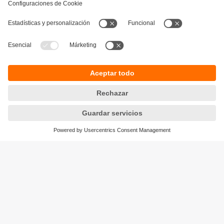
Sostenibilidad
Política de privacidad
Condiciones generales de venta
Accesibilidad
Política de garantía
Responsible Disclosure
Sedes (EN)
Cookies
ifm electronic SpA
Avenida Los Leones 439,
Providencia
Santiago, Chile
Teléfono
+56-2-32239282
email
info.cl@ifm.com
© ifm electronic gmbh