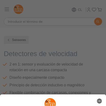
CL
Sensores
Detectores de velocidad
2 en 1: sensor y evaluación de velocidad de
rotación en una carcasa compacta
Diseño especialmente compacto
Principio de detección inductivo o magnético
Flexible combinación de carcasas, conexiones y
señales de salida