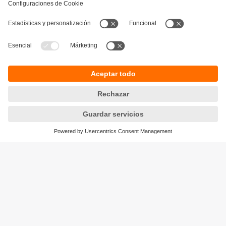
Sostenibilidad
Política de privacidad
Condiciones generales de venta
Accesibilidad
Política de garantía
Responsible Disclosure
Sedes (EN)
Cookies
ifm electronic SpA
Avenida Los Leones 439,
Providencia
Santiago, Chile
Teléfono
+56-2-32239282
email
info.cl@ifm.com
© ifm electronic gmbh