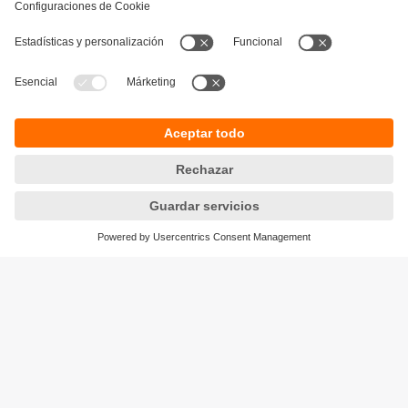
Sostenibilidad
Política de privacidad
Condiciones generales de venta
Accesibilidad
Política de garantía
Responsible Disclosure
Sedes (EN)
Cookies
ifm electronic SpA
Avenida Los Leones 439,
Providencia
Santiago, Chile
Teléfono
+56-2-32239282
email
info.cl@ifm.com
© ifm electronic gmbh