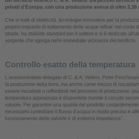
del birrificio tedesco C. & A. Veltins. Da piccolo birrificio
privati d'Europa, con una produzione annua di oltre 3,36 mil
Che si tratti di elettricità, tecnologie innovative per la produz
proprio impianto di trattamento delle acque reflue: nel corso del
strade, ha stabilito standard per il settore e si è dedicato all'ut
sorgente che sgorga nelle immediate vicinanze del birrificio.
Controllo esatto della temperatura
L'amministratore delegato di C. & A. Veltins, Peter Peschmann
la produzione della birra, ma anche come mezzo di riscaldame
essere riscaldati o raffreddati nel processo di produzione, us
temperatura appropriata è disponibile tramite il circuito second
valvole. Per garantire una qualità del prodotto costantemente 
necessario controllare il flusso d'acqua in modo preciso e affid
funzionamento delle valvole è di estrema importanza".