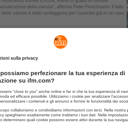
i movimento tramite IO-Link, siamo in grado di rilevare
manutenzione della valvola", afferma Peter Peschmann. Il fatto
delle valvole è stato vantaggioso per l'azienda già in un caso
ocalizzare perché non cerano visori per ispezione installati
scoperto che una delle valvole non si chiudeva più
perdita indesiderata è stata eliminata. Questo dimostra il
vole. Per il birrificio C. & A. Veltins, l'MVQ rappresenta un vero