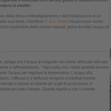
 artigianale è diventato uno dei più grandi e moderni birrifici
ioni di ettolitri.
ione della birra e limbottigliamento o dell'installazione di un
la sua storia, il birrificio
C. & A. Veltins
ha percorso nuove
ilizzo sostenibile delle risorse naturali, prima fra tutte l'acqua di
, spiega che l'acqua di sorgente non viene utilizzata solo per
nto e raffreddamento. "Ogni volta che i nostri prodotti devono
iamo l'acqua per regolare la temperatura. L'acqua alla
ario; l'afflusso e il deflusso vengono controllati tramite
elevata e ridurre al minimo gli scarti di produzione, è
abile per tutto il tempo. Questo significa che il corretto