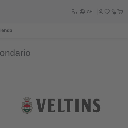
CH
ienda
condario