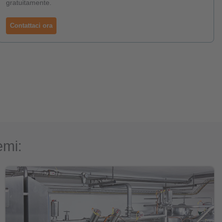
gratuitamente.
Contattaci ora
emi: