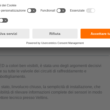
viene conservata in un circuito separato. Lafflusso e il deflusso
e le valvole sono aperte.
illuminazione LED dell'MVQ. Presso il birrificio Veltins, una luce rossa
lori selezionabili per lindicazione dello stato.
ento e raffreddamento dell'acqua. I dati vengono trasmessi in parte
ca.
ED a colori ben visibili, è stata uno degli argomenti decisivi
su tutte le valvole dei circuiti di raffreddamento e
mbottigliamento.
stato, linvolucro chiuso, la semplicità di installazione, che
ilità di rilevare informazioni complete dei sensori in modo
ttore tecnico presso Veltins.