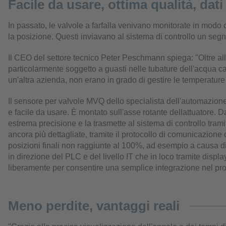
Facile da usare, ottima qualità, dati
In passato, le valvole a farfalla venivano monitorate in mod
la posizione. Questi inviavano al sistema di controllo un seg
Il CEO del settore tecnico Peter Peschmann spiega: "Oltre al
particolarmente soggetto a guasti nelle tubature dell'acqua cald
un'altra azienda, non erano in grado di gestire le temperature
Il sensore per valvole MVQ dello specialista dell'automazion
e facile da usare. È montato sull'asse rotante dellattuatore. 
estrema precisione e la trasmette al sistema di controllo tra
ancora più dettagliate, tramite il protocollo di comunicazione 
posizioni finali non raggiunte al 100%, ad esempio a causa di
in direzione del PLC e del livello IT che in loco tramite dis
liberamente per consentire una semplice integrazione nel pr
Meno perdite, vantaggi reali