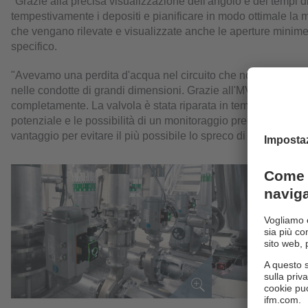
"Grazie alla precisa visualizzazione dell'angolo e dei tempi d
tempestivamente i depositi e pianificare in modo ottimale la 
che vengano rilevate e visualizzate anche le aperture minime 
specifico.
"Avevamo una perdita d'acqua nel circuito che non potevamo l
nelle condotte di grandi dimensioni. Grazie all'MVQ abbiamo 
completamente. La valvola è stata riparata in tempi brevi e la 
potenziale e le possibilità di un monitoraggio preciso delle val
vantaggio per evitare il più possibile lo spreco di acqua".