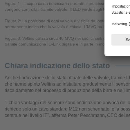
Figura 1: L'acqua calda necessaria durante il processo di produzione 
vengono controllati tramite valvole. Il LED verde sugli MVQ indica ch
Figura 2: La posizione di ogni valvola è visibile da lontano grazie all
permanente indica che la valvola è chiusa. L'MVQ ha in totale sette co
Figura 3: Veltins utilizza circa 40 MVQ nei suoi circuiti di riscaldam
tramite comunicazione IO-Link digitale e in parte in modalità analogi
Chiara indicazione dello stato
Anche lindicazione dello stato attuale delle valvole, tramite L
che hanno spinto Veltins ad installare gradualmente il sensore 
riscaldamento nel processo di produzione della birra e nell'i
"I chiari vantaggi del sensore sono lindicazione univoca dello 
richiede solo un cavo standard M12 non schermato, e la possib
centrale nel livello IT", afferma Peter Peschmann, CEO del se