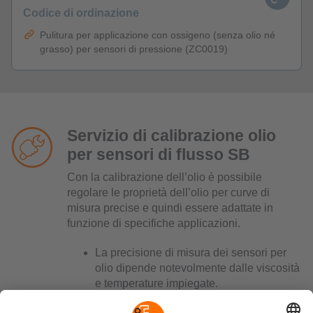
Codice di ordinazione
Pulitura per applicazione con ossigeno (senza olio né
grasso) per sensori di pressione (ZC0019)
Servizio di calibrazione olio
per sensori di flusso SB
Con la calibrazione dell’olio è possibile
regolare le proprietà dell’olio per curve di
misura precise e quindi essere adattate in
funzione di specifiche applicazioni.
La precisione di misura dei sensori per
olio dipende notevolmente dalle viscosità
e temperature impiegate.
Tanto maggiore è la temperatura, tanto