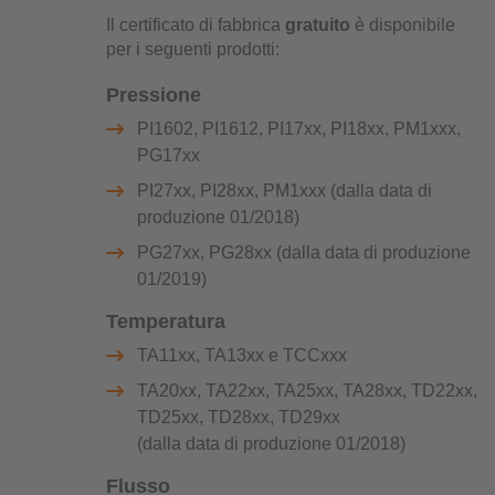
Il certificato di fabbrica
gratuito
è disponibile
per i seguenti prodotti:
Pressione
PI1602, PI1612, PI17xx, PI18xx, PM1xxx,
PG17xx
PI27xx, PI28xx, PM1xxx (dalla data di
produzione 01/2018)
PG27xx, PG28xx (dalla data di produzione
01/2019)
Temperatura
TA11xx, TA13xx e TCCxxx
TA20xx, TA22xx, TA25xx, TA28xx, TD22xx,
TD25xx, TD28xx, TD29xx
(dalla data di produzione 01/2018)
Flusso