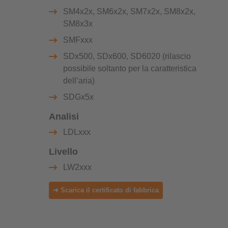
SM4x2x, SM6x2x, SM7x2x, SM8x2x,
SM8x3x
SMFxxx
SDx500, SDx600, SD6020 (rilascio
possibile soltanto per la caratteristica
dell’aria)
SDGx5x
Analisi
LDLxxx
Livello
LW2xxx
➜ Scarica il certificato di fabbrica