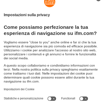
più l’olio diventa liquido, in analogia al
comportamento nel caso opposto.
Per questo motivo offriamo calibrazioni
individuali.
Il vantaggio per te?
Un enorme risparmio in termini di tempo,
energia e costi.
Interessato?
Contatta il tuo
team di assistenza ifm
.
Sostenibilità
Informativa Privacy
Condizioni generali di vendita
Accessibilità
Garanzia ifm
Responsible Disclosure