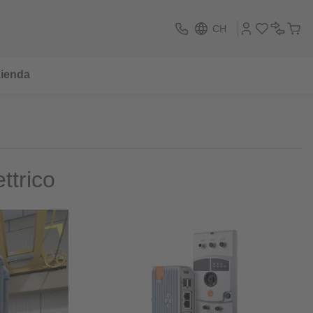
CH
ienda
ttrico