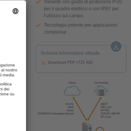
Variante con grado di protezione IP20
per il quadro elettrico o con IP67 per
automazione
l'utilizzo sul campo
Tecnologia potente per applicazioni
complesse
ni piattaforme
i comuni
Scheda informativa attuale
Download PDF (721 KB)
zzare
 Modbus TCP