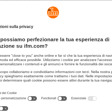
tramite CODESYS V3.5.
o deve essere gestito da remoto? Nessun problema. Il server di 
ente sia il debug che la visualizzazione web da remoto.
mento a vari cloud
IoT è in grado di fornire i dati acquisiti ed elaborati alle più comu
, Microsoft Azure e AnyViz. Inoltre, il controller IIoT gestisce 
ndard di digitalizzazione, come OPC UA e MQTT.
no essere acquisiti ed elaborati in tempo reale, si possono utili
dustriali Ethernet come Profinet, EtherCAT, EtherNet/IP oppure
ontrollare gli I/O.