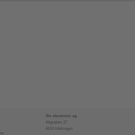
ifm electronic ag
Altgraben 27
4624 Härkingen
re