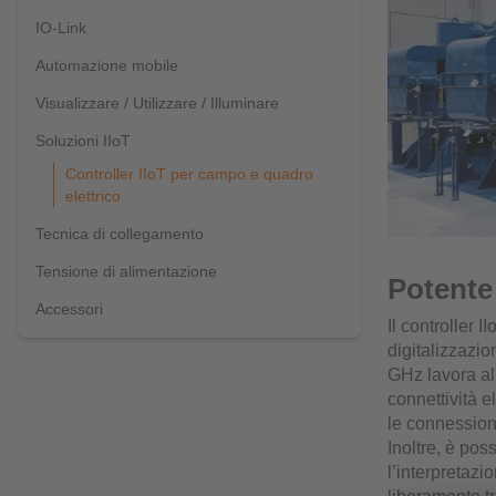
IO-Link
Automazione mobile
Visualizzare / Utilizzare / Illuminare
Soluzioni IIoT
Controller IIoT per campo e quadro
elettrico
Tecnica di collegamento
Tensione di alimentazione
Potente 
Accessori
Il controller 
digitalizzazi
GHz lavora al
connettività e
le connessioni
Inoltre, è pos
l’interpretazi