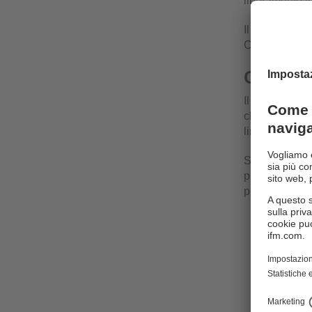
liberamente 
Il dispositiv
CODESYS cons
Collega
Il controller I
cloud come AWS
linguaggi sta
Se i dati devo
protocolli in
per leggere e c