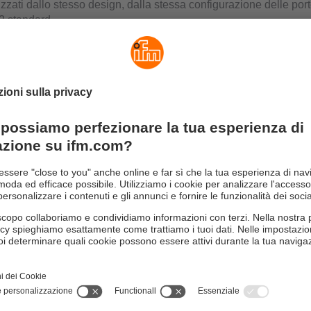
zzati dallo stesso design, dalla stessa configurazione delle port
2 standard.
i contatore integrata per applicazioni di conte
enza
 contatore ad alta frequenza può essere attivata tramite il PLC. 
 sensore vengono contati all'interno del modulo e trasmessi cicl
ntrollo sotto forma di pacchetto. Questo permette un conteggio 
ato dal tempo di ciclo del sistema di controllo.
limentazione
net offrono diverse opzioni di collegamento per la tensione di a
 M12 codificato A con 1 x 4 A e un connettore M12 codificato L c
uò essere collegato in daisy chain ad altri moduli della famiglia 