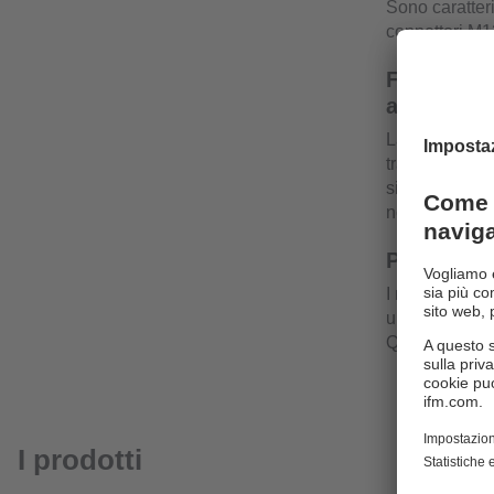
Sono caratteri
connettori M1
Funzione d
alta frequ
La funzione di
trasmessi dal
sistema di co
non è influenz
Potente a
I moduli Ether
un connettore
Quest'ultimo p
I prodotti