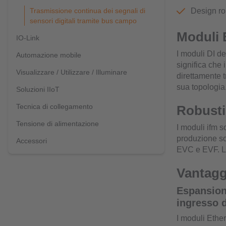
Trasmissione continua dei segnali di
Design ro
sensori digitali tramite bus campo
Moduli 
IO-Link
I moduli DI de
Automazione mobile
significa che
Visualizzare / Utilizzare / Illuminare
direttamente t
sua topologia
Soluzioni IIoT
Tecnica di collegamento
Robusti
Tensione di alimentazione
I moduli ifm s
produzione son
Accessori
EVC e EVF. La
Vantaggi
Espansione
ingresso d
I moduli Ether