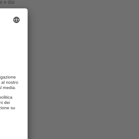
e e dai
ggio ad
Gli impulsi
icamente al
accurato che
limentazione:
on 2 x 16 A.
di prodotti.