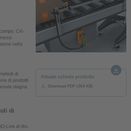
i campo. Ciò
smessi
sione nella
 metodi di
Attuale scheda prodotto
rie di prodotti
Download PDF (364 KB)
tenuta stagna.
uli di
IO-Link di ifm.