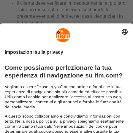
Il cliente deve verificare immediatamente, al più tardi
entro un mese dalla consegna, se il prodotto
presenta eventuali difetti e, nel caso, denunziarli in
forma scritta.
In caso di reclamo, il cliente deve rispedire il prodotto
alla rispettiva filiale ifm non appena è stato scoperto
il difetto, al più tardi entro un mese, allegando una
descrizione del difetto riscontrato e indicando il
codice articolo ifm. ifm verificherà il prodotto e invierà
un resoconto di prova all’acquirente, se richiesto.
In caso di reclamo giustificato, il cliente ha diritto, a
discrezione di ifm, a un dispositivo sostitutivo gratuito
oppure una riparazione gratuita. Altre richieste di
risarcimento sono escluse a meno che non vengano
applicate norme di legge sulla responsabilità.
Data: 07/2025