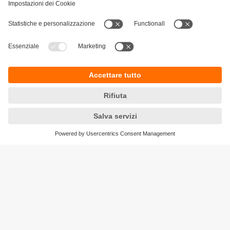
Sostenibilità
Informativa Privacy
Condizioni generali di vendita
Accessibilità
Garanzia ifm
Responsible Disclosure
Sedi (EN)
Cookies
ifm electronic ag
Altgraben 27
4624 Härkingen
Phone
+41 62 388 80 30
Email
info.ch@ifm.com
Ordini
order.ch@ifm.com
© ifm electronic gmbh