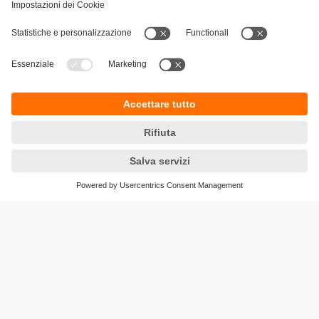
Sostenibilità
Informativa Privacy
Condizioni generali di vendita
Accessibilità
Garanzia ifm
Responsible Disclosure
Sedi (EN)
Cookies
ifm electronic ag
Altgraben 27
4624 Härkingen
Phone
+41 62 388 80 30
Email
info.ch@ifm.com
Ordini
order.ch@ifm.com
© ifm electronic gmbh