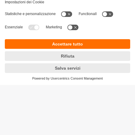
Sostenibilità
Informativa Privacy
Condizioni generali di vendita
Accessibilità
Garanzia ifm
Responsible Disclosure
Sedi (EN)
Cookies
ifm electronic ag
Altgraben 27
4624 Härkingen
Phone
+41 62 388 80 30
Email
info.ch@ifm.com
Ordini
order.ch@ifm.com
© ifm electronic gmbh