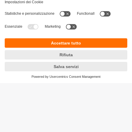
Sostenibilità
Informativa Privacy
Condizioni generali di vendita
Accessibilità
Garanzia ifm
Responsible Disclosure
Sedi (EN)
Cookies
ifm electronic ag
Altgraben 27
4624 Härkingen
Phone
+41 62 388 80 30
Email
info.ch@ifm.com
Ordini
order.ch@ifm.com
© ifm electronic gmbh