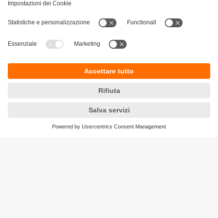
Sostenibilità
Informativa Privacy
Condizioni generali di vendita
Accessibilità
Garanzia ifm
Responsible Disclosure
Sedi (EN)
Cookies
ifm electronic ag
Altgraben 27
4624 Härkingen
Phone
+41 62 388 80 30
Email
info.ch@ifm.com
Ordini
order.ch@ifm.com
© ifm electronic gmbh