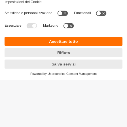
Sostenibilità
Informativa Privacy
Condizioni generali di vendita
Accessibilità
Garanzia ifm
Responsible Disclosure
Sedi (EN)
Cookies
ifm electronic ag
Altgraben 27
4624 Härkingen
Phone
+41 62 388 80 30
Email
info.ch@ifm.com
Ordini
order.ch@ifm.com
© ifm electronic gmbh