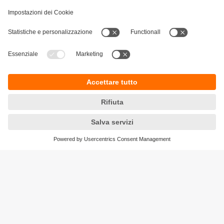
Sostenibilità
Informativa Privacy
Condizioni generali di vendita
Accessibilità
Garanzia ifm
Responsible Disclosure
Sedi (EN)
Cookies
ifm electronic ag
Altgraben 27
4624 Härkingen
Phone
+41 62 388 80 30
Email
info.ch@ifm.com