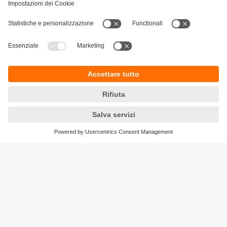
Sostenibilità
Informativa Privacy
Condizioni generali di vendita
Accessibilità
Garanzia ifm
Responsible Disclosure
Sedi (EN)
Cookies
ifm electronic ag
Altgraben 27
4624 Härkingen
Phone
+41 62 388 80 30
Email
info.ch@ifm.com
Ordini
order.ch@ifm.com
© ifm electronic gmbh