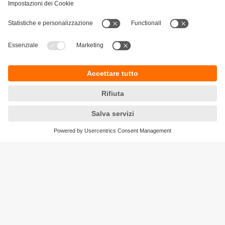
Sostenibilità
Informativa Privacy
Condizioni generali di vendita
Accessibilità
Garanzia ifm
Responsible Disclosure
Sedi (EN)
Cookies
ifm electronic ag
Altgraben 27
4624 Härkingen
Phone
+41 62 388 80 30
Email
info.ch@ifm.com
Ordini
order.ch@ifm.com
© ifm electronic gmbh