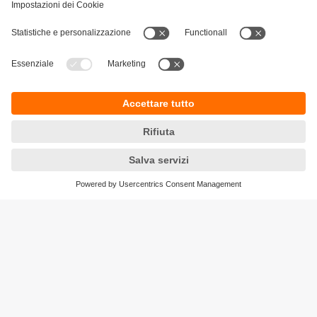
Sostenibilità
Informativa Privacy
Condizioni generali di vendita
Accessibilità
Garanzia ifm
Responsible Disclosure
Sedi (EN)
Cookies
ifm electronic ag
Altgraben 27
4624 Härkingen
Phone
+41 62 388 80 30
Email
info.ch@ifm.com
Ordini
order.ch@ifm.com
© ifm electronic gmbh