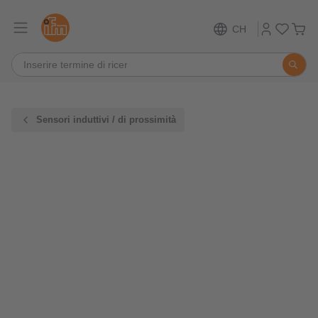
CH
Sensori induttivi / di prossimità