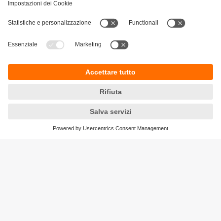
Sostenibilità
Informativa Privacy
Condizioni generali di vendita
Accessibilità
Garanzia ifm
Responsible Disclosure
Sedi (EN)
Cookies
ifm electronic ag
Altgraben 27
4624 Härkingen
Phone
+41 62 388 80 30
Email
info.ch@ifm.com
Ordini
order.ch@ifm.com
© ifm electronic gmbh