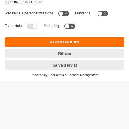
Sostenibilità
Informativa Privacy
Condizioni generali di vendita
Accessibilità
Garanzia ifm
Responsible Disclosure
Sedi (EN)
Cookies
ifm electronic ag
Altgraben 27
4624 Härkingen
Phone
+41 62 388 80 30
Email
info.ch@ifm.com
Ordini
order.ch@ifm.com
© ifm electronic gmbh