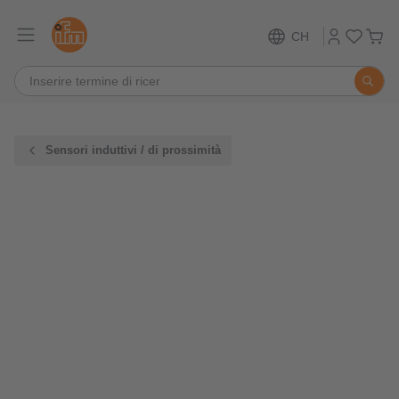
CH
Sensori induttivi / di prossimità