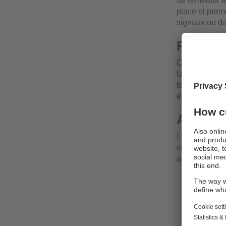
de remédier à
place et perm
signaux ou da
Raccord
Chacun des 16
Une configurat
toujours renvo
externe peut ê
Aliment
L’alimentatio
consommation 
alimentation 