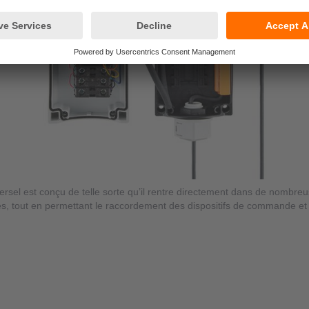
rsel est conçu de telle sorte qu’il rentre directement dans de nombreu
es, tout en permettant le raccordement des dispositifs de commande et