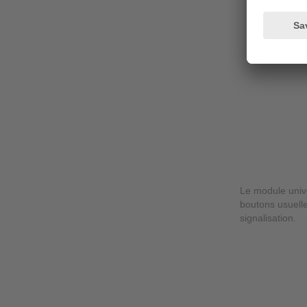
Le module unive
boutons usuell
signalisation.