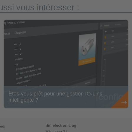
ssi vous intéresser :
Êtes-vous prêt pour une gestion IO-Link
intelligente ?
ifm electronic ag
ées
Altgraben 27