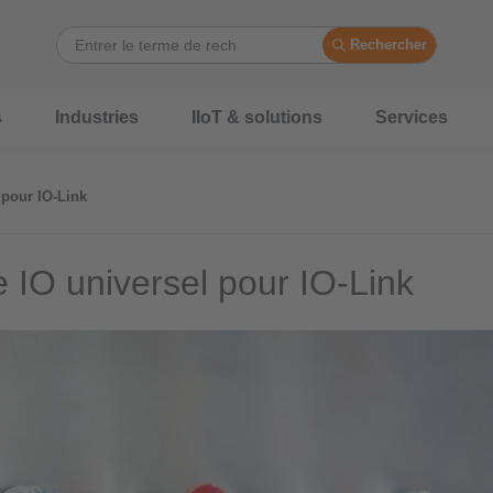
Rechercher
s
Industries
IIoT & solutions
Services
 pour IO-Link
 IO universel pour IO-Link