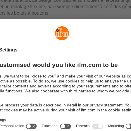
 cette situation. Le design compact et surmoulé ne nécessite q
et un montage flexible, par exemple directement à côté des gén
ns les boites à boutons
ement facile
 fils de raccordement peut être utilisé comme entrée ou sortie.
ion spéciale n’est pas nécessaire, car l’état du signal de la sort
yé à l’entrée. Si le raccordement n’est pas utilisé comme sortie,
tre saisi ici comme signal d’entrée.
ation en tension pour actionneurs e
n en tension du module est assurée par un maître IO-Link de port
totale de courant de toutes les E/S peut atteindre 1 A, ce qui g
efficace des actionneurs externes.