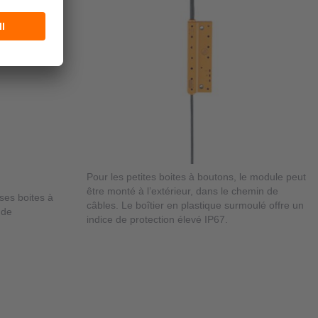
Pour les petites boites à boutons, le module peut
être monté à l’extérieur, dans le chemin de
ses boites à
câbles. Le boîtier en plastique surmoulé offre un
 de
indice de protection élevé IP67.