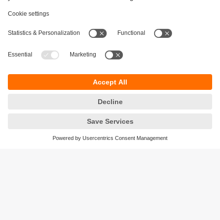
Durabilité
Protection des données
Conditions générales de vente
Accessibilité
Conditions de garantie
Responsible Disclosure
Sites (EN)
Cookies
ifm electronic ag
Altgraben 27
4624 Härkingen
Suisse
Phone
+41 62 388 80 30