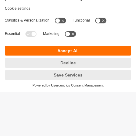
Durabilité
Protection des données
Conditions générales de vente
Accessibilité
Conditions de garantie
Responsible Disclosure
Sites (EN)
Cookies
ifm electronic ag
Altgraben 27
4624 Härkingen
Suisse
Phone
+41 62 388 80 30