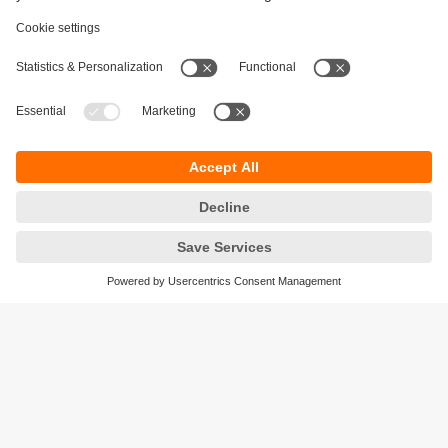
Durabilité
Protection des données
Conditions générales de vente
Accessibilité
Conditions de garantie
Responsible Disclosure
Sites (EN)
Cookies
ifm electronic ag
Altgraben 27
4624 Härkingen
Suisse
Phone
+41 62 388 80 30