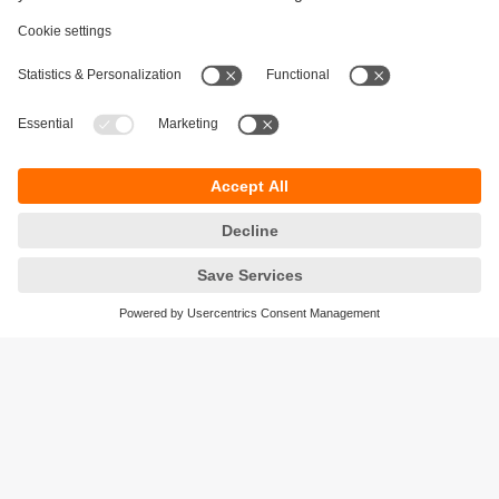
Durabilité
Protection des données
Conditions générales de vente
Accessibilité
Conditions de garantie
Responsible Disclosure
Sites (EN)
Cookies
ifm electronic ag
Altgraben 27
4624 Härkingen
Suisse
Phone
+41 62 388 80 30